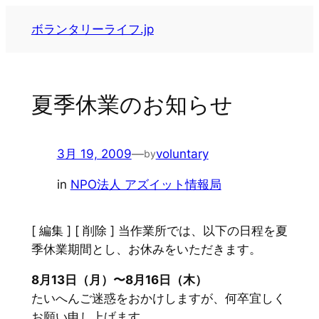
内
ボランタリーライフ.jp
容
を
ス
キ
夏季休業のお知らせ
ッ
プ
3月 19, 2009
—
voluntary
by
in
NPO法人 アズイット情報局
[ 編集 ] [ 削除 ] 当作業所では、以下の日程を夏
季休業期間とし、お休みをいただきます。
8月13日（月）〜8月16日（木）
たいへんご迷惑をおかけしますが、何卒宜しく
お願い申し上げます。