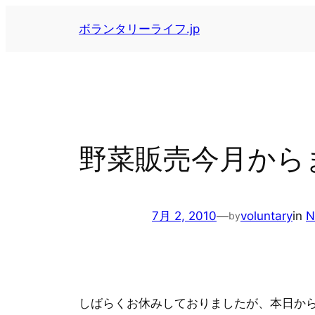
内
ボランタリーライフ.jp
容
を
ス
キ
ッ
プ
野菜販売今月から
7月 2, 2010
—
voluntary
in
by
しばらくお休みしておりましたが、本日か