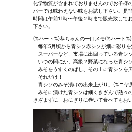
化学物質が含まれておりませんのでお子様
パーでは味わえない味をお試し下さい。是
時間は午前11時〜午後２時まで販売致して
下さい。
(%ハート%)恭ちゃんの一口メモ(%ハート%)
毎年5月頃から青シソ赤シソが畑に彩りを
スーパーなど、市場に出回っている青シソ
いつの間にか、高級？野菜になった青シソ
みそをうすくのばし、その上に青シソを広
それだけ！
青シソのみそ漬けの出来上がり。(%ニヤ男%
みそに漬けた青シソは細くきざんで熱々の
きざまずに、おにぎりに巻いて食べてもおいしい