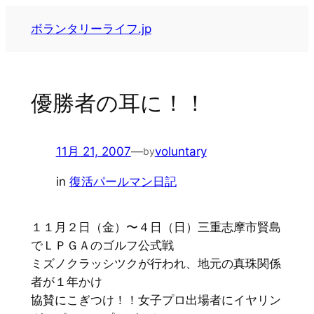
内
ボランタリーライフ.jp
容
を
ス
キ
優勝者の耳に！！
ッ
プ
11月 21, 2007
—
voluntary
by
in
復活パールマン日記
１１月２日（金）〜４日（日）三重志摩市賢島
でＬＰＧＡのゴルフ公式戦
ミズノクラッシツクが行われ、地元の真珠関係
者が１年かけ
協賛にこぎつけ！！女子プロ出場者にイヤリン