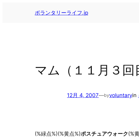
内
ボランタリーライフ.jp
容
を
ス
キ
ッ
プ
マム（１１月３回
12月 4, 2007
—
voluntary
in
by
(%緑点%)(%黄点%)
ポスチュアウォーク
(%