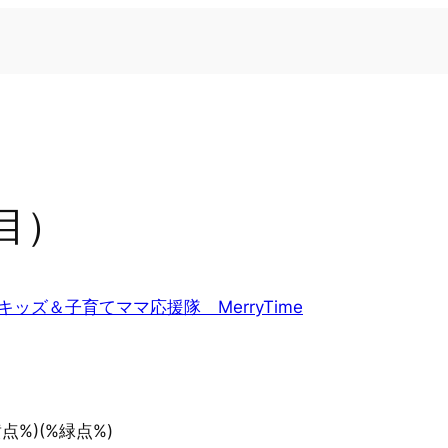
目）
キッズ＆子育てママ応援隊 MerryTime
黄点%)(%緑点%)