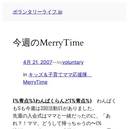
内
ボランタリーライフ.jp
容
を
ス
キ
今週のMerryTime
ッ
プ
4月 21, 2007
—
voluntary
by
in
キッズ＆子育てママ応援隊
MerryTime
(%青点%)わんぱくらんど(%青点%)
わんぱく
もSも今週は2回活動日がありました。
先週の入会式はママと一緒だったのに、「あ
れ？！ママ、どうして帰っちゃうの〜(%