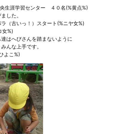
中央生涯学習センター ４０名(%黄点%)
びました。
ラ（古いっ！）スタート(%ニヤ女%)
女%)
も達はへびさんを踏まないように
』みんな上手です。
ひよこ%)