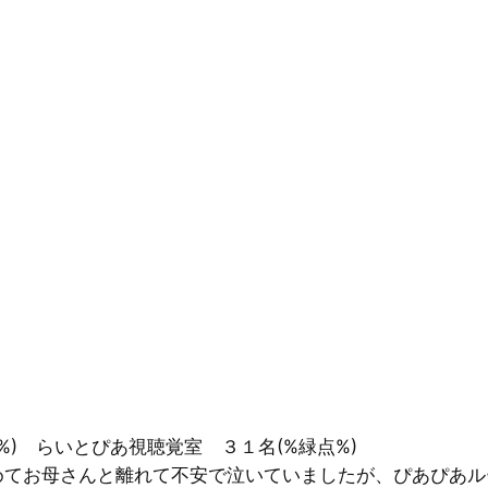
%) らいとぴあ視聴覚室 ３１名(%緑点%)
めてお母さんと離れて不安で泣いていましたが、ぴあぴあル