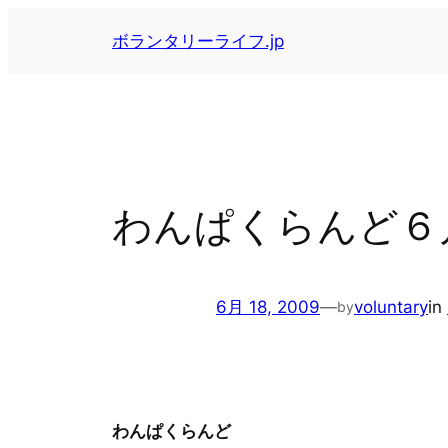
内
ボランタリーライフ.jp
容
を
ス
キ
ッ
プ
わんぱくらんど６
6月 18, 2009
—
voluntary
in
by
わんぱくらんど