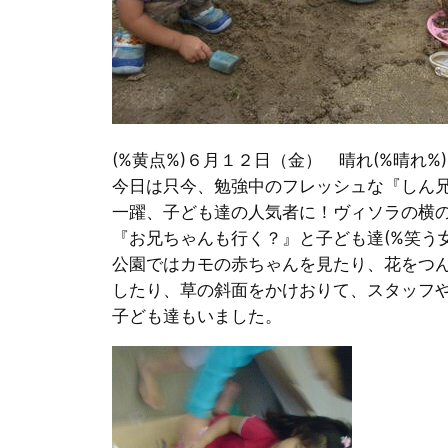
(%黄点%)６月１２日（金） 晴れ(%晴れ%
今日は只今、勉強中のフレッシュな『しん
一躍、子ども達の人気者に！ヴィソラの横
『お兄ちゃんも行く？』と子ども達(%笑う
公園ではカモの赤ちゃんを見たり、花をつ
したり、草の斜面をかけおりて、スタッフ
子ども達もいました。