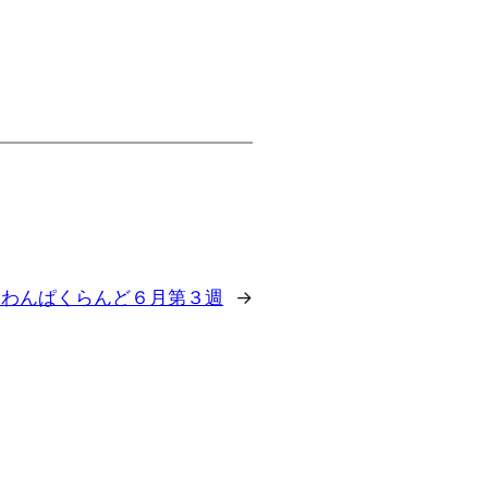
:
わんぱくらんど６月第３週
→