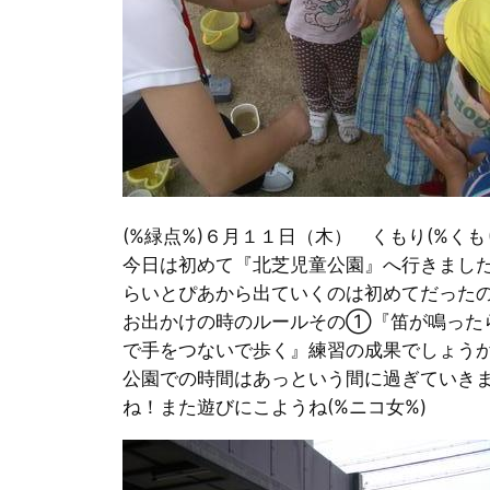
(%緑点%)６月１１日（木） くもり(%くも
今日は初めて『北芝児童公園』へ行きまし
らいとぴあから出ていくのは初めてだった
お出かけの時のルールその①『笛が鳴った
で手をつないで歩く』練習の成果でしょう
公園での時間はあっという間に過ぎていき
ね！また遊びにこようね(%ニコ女%)