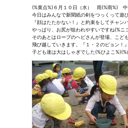
(%黄点%)６月１０日（水） 雨(%雨%) 
今日はみんなで新聞紙の剣をつっくって遊
『顔はたたかない！』と約束をしてチャンバ
やっぱり、お尻が狙われやすいですね(%ニコ
そのあとはロープのヘビさんが登場、こど
飛び越していきます。『１・２のピョン！
子ども達は大はしゃぎでした(%ひよこ%)(%