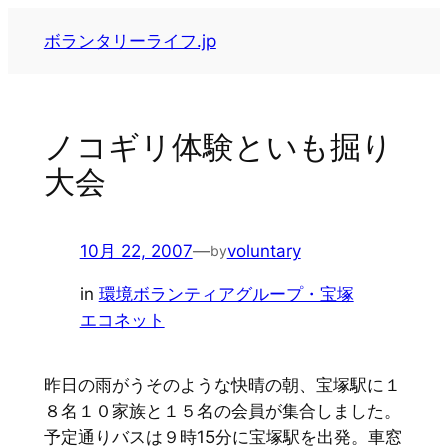
内
ボランタリーライフ.jp
容
を
ス
キ
ノコギリ体験といも掘り
ッ
大会
プ
10月 22, 2007
—
voluntary
by
in
環境ボランティアグループ・宝塚
エコネット
昨日の雨がうそのような快晴の朝、宝塚駅に１
８名１０家族と１５名の会員が集合しました。
予定通りバスは９時15分に宝塚駅を出発。車窓