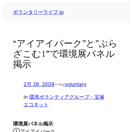
内
ボランタリーライフ.jp
容
を
ス
キ
“アイアイパーク”と”ぷら
ッ
ざこむ1″で環境展パネル
プ
掲示
2月 26, 2009
—
voluntary
by
in
環境ボランティアグループ・宝塚
エコネット
環境展パネル掲示
①アイアイパーク