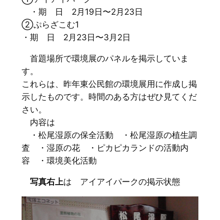
・期 日 2月19日〜2月23日
②ぷらざこむ1
・期 日 2月23日〜3月2日
首題場所で環境展のパネルを掲示していま
す。
これらは、昨年東公民館の環境展用に作成し掲
示したものです。時間のある方はぜひ見てくだ
さい。
内容は
・松尾湿原の保全活動 ・松尾湿原の植生調
査 ・湿原の花 ・ピカピカランドの活動内
容 ・環境美化活動
写真右上
は アイアイパークの掲示状態