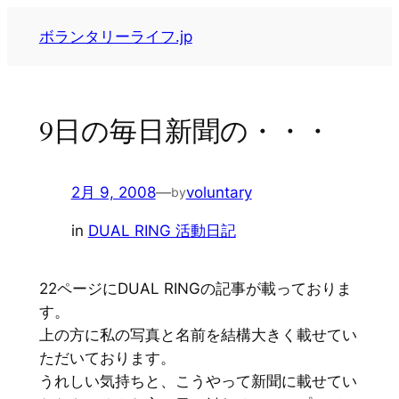
内
ボランタリーライフ.jp
容
を
ス
キ
9日の毎日新聞の・・・
ッ
プ
2月 9, 2008
—
voluntary
by
in
DUAL RING 活動日記
22ページにDUAL RINGの記事が載っておりま
す。
上の方に私の写真と名前を結構大きく載せてい
ただいております。
うれしい気持ちと、こうやって新聞に載せてい