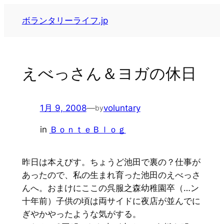
内
ボランタリーライフ.jp
容
を
ス
キ
えべっさん＆ヨガの休日
ッ
プ
1月 9, 2008
—
voluntary
by
in
ＢｏｎｔｅＢｌｏｇ
昨日は本えびす。ちょうど池田で裏の？仕事が
あったので、私の生まれ育った池田のえべっさ
んへ。おまけにここの呉服之森幼稚園卒（…ン
十年前）子供の頃は両サイドに夜店が並んでに
ぎやかやったような気がする。