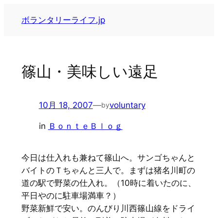
内
ボランタリーライフ.jp
容
を
ス
キ
篠山・美味しい遠足
ッ
プ
10月 18, 2007
—
voluntary
by
in
ＢｏｎｔｅＢｌｏｇ
今日は仕入れも兼ねて篠山へ。サンゴちゃんと
バイトのＴちゃんと三人で。まずは猪名川町の
道の駅で野菜の仕入れ。（10時に着いたのに、
平日やのに駐車場満車？）
野菜新鮮で安い。のんびり川西篠山線をドライ