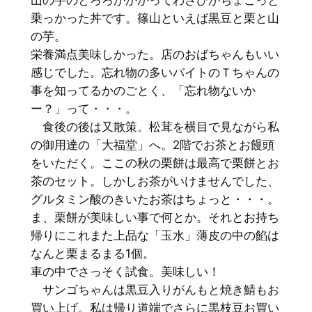
山の芋のとろろがかかってわさびがちょこっと
乗っかった丼です。篠山といえば黒豆と栗と山
の芋。
栄養満点美味しかった。店のおばちゃんもいい
感じでした。忘れ物の多いバイトのＴちゃんの
事を知ってるかのごとく、「忘れ物ないか
ー？」って・・・。
食後の後は又散策。松茸を横目で見ながら私
の御用達の「大福堂」へ。2階でお茶とお饅頭
をいただく。ここの秋の栗餅は最高で栗餅とお
茶のセット。しかしお茶がいけませんでした、
グルタミン酸のきいたお茶はちょっと・・・。
ま、栗餅が美味しい事で何とか。それとお持ち
帰りにこれまた上品な「玉水」薄皮の中の餡は
なんと栗まるまる1個。
車の中でさっそく試食。美味しい！
サンゴちゃんは黒豆入りがんもと焼き鯖もお
買い上げ。私は帰り道端でさらに黒枝豆お買い