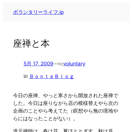
内
ボランタリーライフ.jp
容
を
ス
キ
座禅と本
ッ
プ
5月 17, 2009
—
voluntary
by
in
ＢｏｎｔｅＢｌｏｇ
今日の座禅、やっと寒さから開放された座禅で
した。今日は座りながら店の模様替えやら次の
企画のことやら考えてた（瞑想やら無の境地や
らにはなったことがない）。
道元禅師は 春は花 夏ほととぎす 秋は月