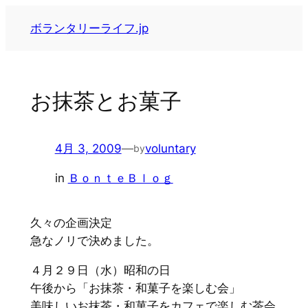
内
ボランタリーライフ.jp
容
を
ス
キ
お抹茶とお菓子
ッ
プ
4月 3, 2009
—
voluntary
by
in
ＢｏｎｔｅＢｌｏｇ
久々の企画決定
急なノリで決めました。
４月２９日（水）昭和の日
午後から「お抹茶・和菓子を楽しむ会」
美味しいお抹茶・和菓子をカフェで楽しむ茶会