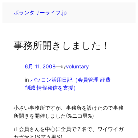
内
ボランタリーライフ.jp
容
を
ス
キ
事務所開きしました！
ッ
プ
6月 11, 2008
—
voluntary
by
in
パソコン活用日記（会員管理 経費
削減 情報発信を支援）
小さい事務所ですが、事務所を設けたので事務
所開きを開催しました(%ニコ男%)
正会員さんを中心に全員で７名で、ワイワイガ
ヤガヤと(%笑う男%)