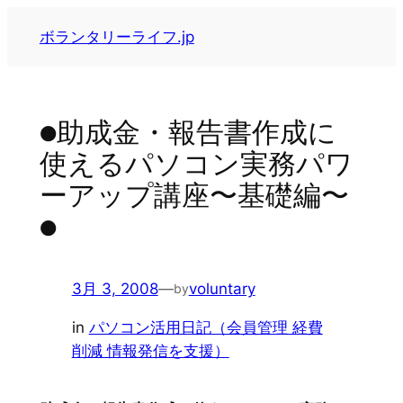
内
ボランタリーライフ.jp
容
を
ス
キ
●助成金・報告書作成に
ッ
使えるパソコン実務パワ
プ
ーアップ講座〜基礎編〜
●
3月 3, 2008
—
voluntary
by
in
パソコン活用日記（会員管理 経費
削減 情報発信を支援）