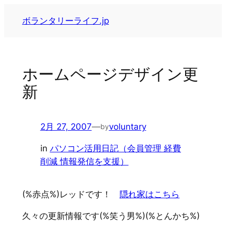
内
ボランタリーライフ.jp
容
を
ス
キ
ホームページデザイン更
ッ
新
プ
2月 27, 2007
—
voluntary
by
in
パソコン活用日記（会員管理 経費
削減 情報発信を支援）
(%赤点%)レッドです！
隠れ家はこちら
久々の更新情報です(%笑う男%)(%とんかち%)