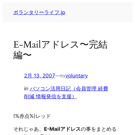
内
ボランタリーライフ.jp
容
を
ス
キ
E-Mailアドレス〜完結
ッ
編〜
プ
2月 13, 2007
—
voluntary
by
in
パソコン活用日記（会員管理 経費
削減 情報発信を支援）
(%赤点%)レッド
それじゃあ、
E-Mailアドレス
の事をまとめる