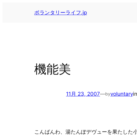
内
ボランタリーライフ.jp
容
を
ス
キ
ッ
プ
機能美
11月 23, 2007
—
voluntary
i
by
こんばんわ、湯たんぽデヴューを果たした