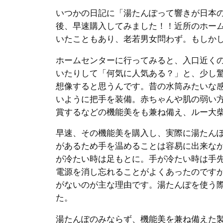
いつかの日記に「湯たんぽって響きが日本
後、早速購入してみました！！近所のホー
いたこともあり、老若男女問わず。もしか
ホームセンターに行ってみると、入口近く
いたりして「何気に人気ある？」と、少し
想像すると思うんです。昔の水筒みたいな
いように把手を装備。赤ちゃんや肌の弱い
賞するなどの機能美をも兼ね備え、ルー大
早速、その機能美を購入し、実際に湯たん
があるため手を温めることは容易に出来な
が冷たい時は足もとに。手が冷たい時は手
電源を消し忘れることがよくあったのです
がないのが主な理由です。湯たんぽを使う
た。
湯たんぽのみならず、機能美を兼ね備えた