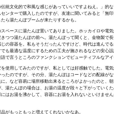
の伝統文化的で和風な感じがあっていいですよねえ。」的な
ムセンターで購入したのですが、友達に聞いてみると「無印
したら湯たんぽブームが来たりするかも。
のスペースに湯たんぽ置いてありました。ホッカイロや電気
驚きつつ湯たんぽの前へ。湯たんぽって聞くと、金物製で長
感じの容器を。私もそうだったんですけど、時代は進んでる
方でも最適な温度にするための工夫が施されるなどの安心設
柴語で言うところのファンクションでビューティフルなアイ
ぽを使用してみたのですが、私としては好感触でした。電気
かったのですが、その分、湯たんぽはコードなどの配線がな
先に。など容易に場所移動出来るところがよかったのと、朝
が、湯たんぽの場合は、お湯の温度が段々と下がっていくた
際にはお湯を沸かして、容器にお湯を入れないといけません
製品がもっともっと増えてくれないかなあ。