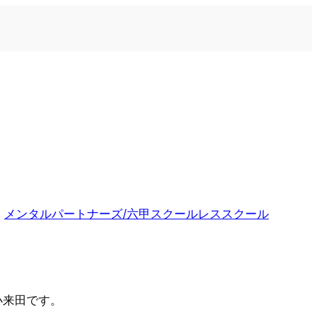
n
メンタルパートナーズ/六甲スクールレススクール
小来田です。