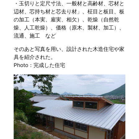
・玉切りと定尺寸法、一般材と高齢材、芯材と
辺材、芯持ち材と芯去り材」、柾目と板目、板
の加工（本実、雇実、相欠）、乾燥（自然乾
燥、人工乾燥）、価格（原木、製材、加工）、
流通、施工 など
そのあと写真を用い、設計された木造住宅や家
具を紹介された。
Photo：完成した住宅