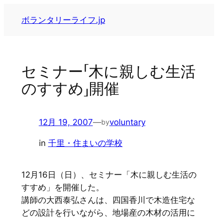
内
ボランタリーライフ.jp
容
を
ス
キ
セミナー「木に親しむ生活
ッ
のすすめ」開催
プ
12月 19, 2007
—
voluntary
by
in
千里・住まいの学校
12月16日（日）、セミナー「木に親しむ生活の
すすめ」を開催した。
講師の大西泰弘さんは、四国香川で木造住宅な
どの設計を行いながら、地場産の木材の活用に