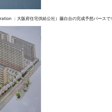
ng Corporation ：大阪府住宅供給公社）藤白台の完成予想パース