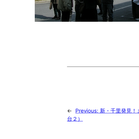
←
Previous:
新・千里発見！
台２）