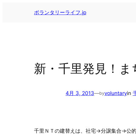
内
ボランタリーライフ.jp
容
を
ス
キ
ッ
プ
新・千里発見！ま
4月 3, 2013
—
voluntary
in
by
千里ＮＴの建替えは、社宅→分譲集合→公