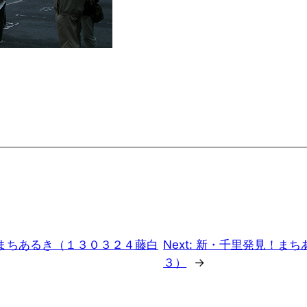
まちあるき（１３０３２４藤白
Next:
新・千里発見！まち
３）
→