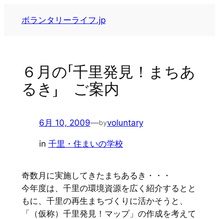
内
ボランタリーライフ.jp
容
を
ス
キ
６月の「千里発見！まちあ
ッ
るき」 ご案内
プ
6月 10, 2009
—
voluntary
by
in
千里・住まいの学校
奇数月に実施してきたまちあるき・・・
今年度は、千里の環境資源を広く紹介するとと
もに、千里の再生まちづくりに活かそうと、
「（仮称）千里発見！マップ」の作成を考えて