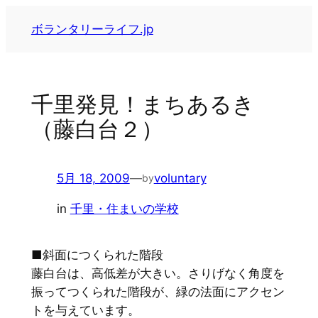
内
ボランタリーライフ.jp
容
を
ス
キ
千里発見！まちあるき
ッ
（藤白台２）
プ
5月 18, 2009
—
voluntary
by
in
千里・住まいの学校
■斜面につくられた階段
藤白台は、高低差が大きい。さりげなく角度を
振ってつくられた階段が、緑の法面にアクセン
トを与えています。