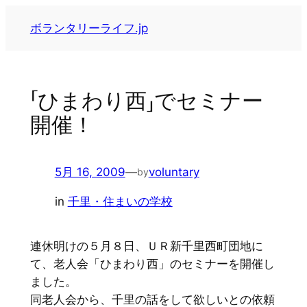
内
ボランタリーライフ.jp
容
を
ス
キ
「ひまわり西」でセミナー
ッ
開催！
プ
5月 16, 2009
—
voluntary
by
in
千里・住まいの学校
連休明けの５月８日、ＵＲ新千里西町団地に
て、老人会「ひまわり西」のセミナーを開催し
ました。
同老人会から、千里の話をして欲しいとの依頼