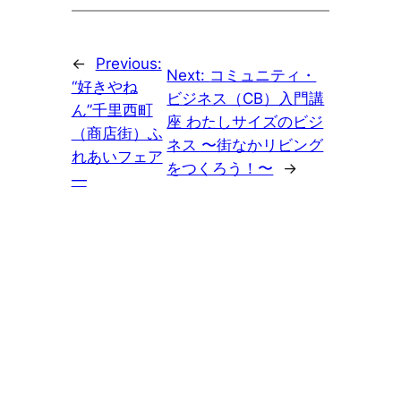
←
Previous:
Next:
コミュニティ・
“好きやね
ビジネス（CB）入門講
ん”千里西町
座 わたしサイズのビジ
（商店街）ふ
ネス 〜街なかリビング
れあいフェア
をつくろう！〜
→
—