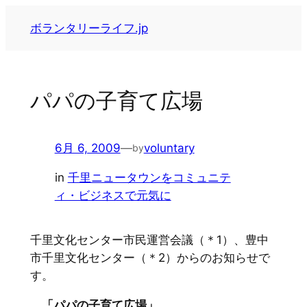
内
ボランタリーライフ.jp
容
を
ス
キ
パパの子育て広場
ッ
プ
6月 6, 2009
—
voluntary
by
in
千里ニュータウンをコミュニテ
ィ・ビジネスで元気に
千里文化センター市民運営会議（＊1）、豊中
市千里文化センター（＊2）からのお知らせで
す。
「パパの子育て広場」