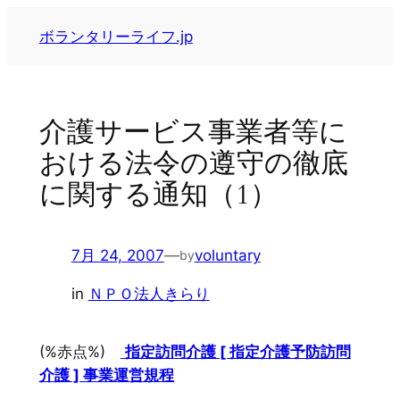
内
ボランタリーライフ.jp
容
を
ス
キ
介護サービス事業者等に
ッ
おける法令の遵守の徹底
プ
に関する通知（1）
7月 24, 2007
—
voluntary
by
in
ＮＰＯ法人きらり
(%赤点%)
指定訪問介護 [ 指定介護予防訪問
介護 ] 事業運営規程