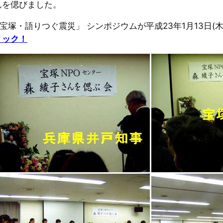
んを偲びました。
行事 「宝塚・語りつぐ震災」 シンポジウムが平成23年1月1
リック！