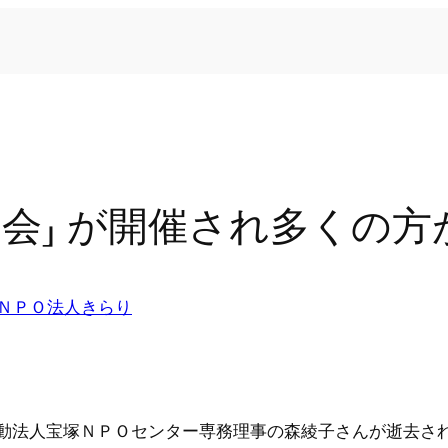
ぶ会」 が開催され多くの
ＮＰＯ法人きらり
営利活動法人宝塚ＮＰＯセンター専務理事の森綾子さんが逝去