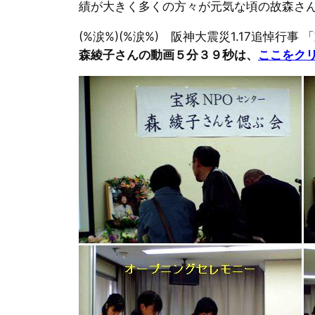
績が大きく多くの方々が元気な頃の故森さ
(%涙%)(%涙%) 阪神大震災1.17追悼
森綾子さんの動画５分３９秒は、
ここをク