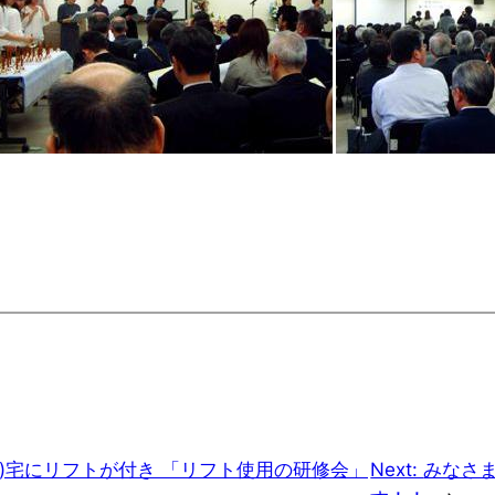
害)宅にリフトが付き 「リフト使用の研修会」
Next:
みなさ