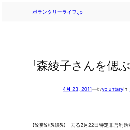
内
ボランタリーライフ.jp
容
を
ス
キ
ッ
プ
「森綾子さんを偲
4月 23, 2011
—
voluntary
in
by
(%涙%)(%涙%) 去る2月22日特定非