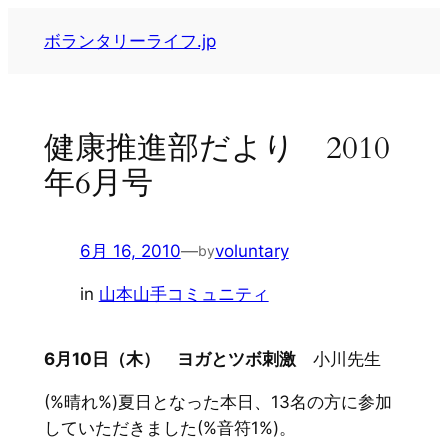
内
ボランタリーライフ.jp
容
を
ス
キ
健康推進部だより 2010
ッ
年6月号
プ
6月 16, 2010
—
voluntary
by
in
山本山手コミュニティ
6月10日（木） ヨガとツボ刺激
小川先生
(%晴れ%)夏日となった本日、13名の方に参加
していただきました(%音符1%)。