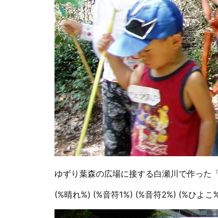
ゆずり葉森の広場に接する白瀬川で作った
(%晴れ%) (%音符1%) (%音符2%) (%ひよこ