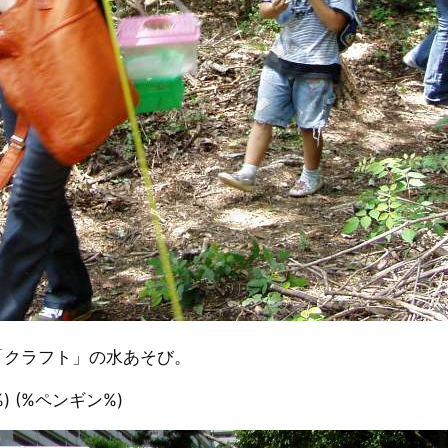
「クラフト」の水あそび。
%) (%ペンギン%)