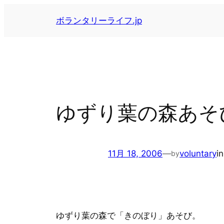
内
ボランタリーライフ.jp
容
を
ス
キ
ッ
プ
ゆずり葉の森あそ
11月 18, 2006
—
voluntary
i
by
ゆずり葉の森で「きのぼり」あそび。