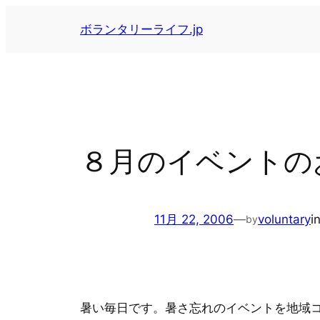
内
ボランタリーライフ.jp
容
を
ス
キ
ッ
プ
８月のイベントの
11月 22, 2006
—
voluntary
i
by
暑い毎日です。暑さ忘れのイベントを地域