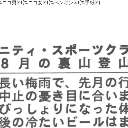
ニコ男%)(%ニコ女%)(%ペンギン%)(%手紙%)