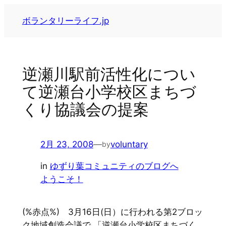
内
ボランタリーライフ.jp
容
を
ス
キ
逆瀬川駅前活性化につい
ッ
て逆瀬台小学校区まちづ
プ
くり協議会の提案
2月 23, 2008
—
voluntary
by
in
ゆずり葉コミュニティのブログへ
ようこそ！
(%赤点%) 3月16日(日）に行われる第2ブロッ
ク地域創造会議で 「逆瀬台小学校区まちづく