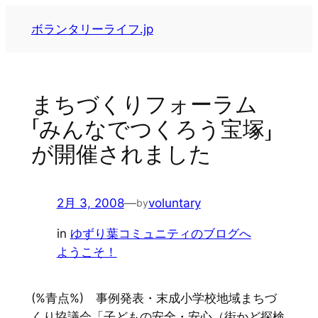
内
ボランタリーライフ.jp
容
を
ス
キ
まちづくりフォーラム
ッ
「みんなでつくろう宝塚」
プ
が開催されました
2月 3, 2008
—
voluntary
by
in
ゆずり葉コミュニティのブログへ
ようこそ！
(%青点%) 事例発表・末成小学校地域まちづ
くり協議会「子どもの安全・安心（街かど探検