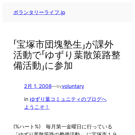
内
ボランタリーライフ.jp
容
を
ス
キ
「宝塚市団塊塾生」が課外
ッ
活動で「ゆずり葉散策路整
プ
備活動」に参加
2月 1, 2008
—
voluntary
by
in
ゆずり葉コミュニティのブログへ
ようこそ！
(%ハート%) 毎月第一金曜日に行っている
「ゆずり葉散策路の整備活動」 に宝塚市１９