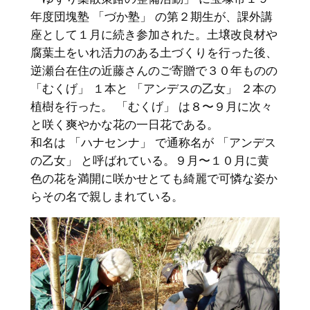
年度団塊塾 「づか塾」 の第２期生が、課外講
座として１月に続き参加された。土壌改良材や
腐葉土をいれ活力のある土づくりを行った後、
逆瀬台在住の近藤さんのご寄贈で３０年ものの
「むくげ」 １本と 「アンデスの乙女」 ２本の
植樹を行った。 「むくげ」 は８〜９月に次々
と咲く爽やかな花の一日花である。
和名は 「ハナセンナ」 で通称名が 「アンデス
の乙女」 と呼ばれている。９月〜１０月に黄
色の花を満開に咲かせとても綺麗で可憐な姿か
らその名で親しまれている。