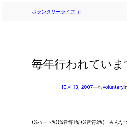
内
ボランタリーライフ.jp
容
を
ス
キ
ッ
プ
毎年行われていま
10月 13, 2007
—
voluntary
i
by
(%ハート%)(%音符1%)(%音符2%) み