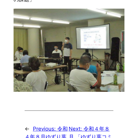
←
Previous:
令和
Next:
令和４年８
４年８月ゆずり葉
月 「ゆずり葉コミ