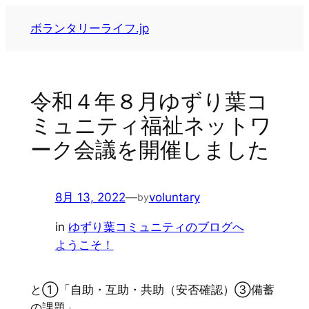
内
ボランタリーライフ.jp
容
を
ス
キ
令和４年８月ゆずり葉コ
ッ
ミュニティ福祉ネットワ
プ
ーク会議を開催しました
8月 13, 2022
—
voluntary
by
in
ゆずり葉コミュニティのブログへ
ようこそ！
と①「自助・互助・共助（安否確認）③備蓄
の課題」