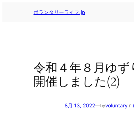
内
ボランタリーライフ.jp
容
を
ス
キ
ッ
プ
令和４年８月ゆず
開催しました(2)
8月 13, 2022
—
voluntary
in
by