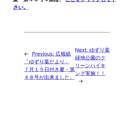
さい。
Next:
ゆずり葉
←
Previous:
広報紙
緑地公園のク
「ゆずり葉だより」
リーンハイキ
７月１５日付き夏・第
ング実施！！
４８号が出来ました。
→