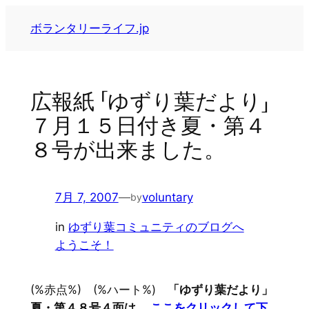
内
ボランタリーライフ.jp
容
を
ス
キ
広報紙 「ゆずり葉だより」
ッ
７月１５日付き夏・第４
プ
８号が出来ました。
7月 7, 2007
—
voluntary
by
in
ゆずり葉コミュニティのブログへ
ようこそ！
(%赤点%) (%ハート%)
「ゆずり葉だより」
夏・第４８号４面は、
ここをクリックして下