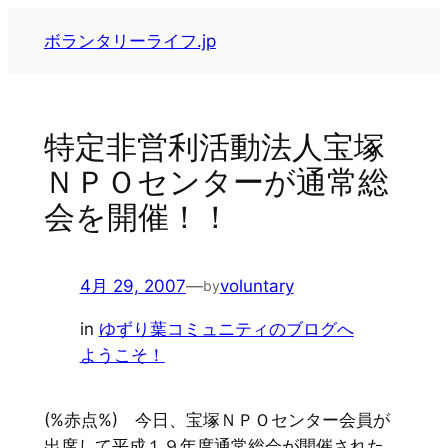
内
ボランタリーライフ.jp
容
を
ス
キ
特定非営利活動法人宝塚
ッ
ＮＰＯセンターが通常総
プ
会を開催！！
4月 29, 2007
—
voluntary
by
in
ゆずり葉コミュニティのブログへ
ようこそ！
(%赤点%) 今日、宝塚ＮＰＯセンター会員が
出席して平成１９年度通常総会が開催された。