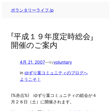
内
ボランタリーライフ.jp
容
を
ス
キ
「平成１９年度定時総会」
ッ
開催のご案内
プ
4月 21, 2007
—
voluntary
by
in
ゆずり葉コミュニティのブログへ
ようこそ！
(%赤点%) ゆずり葉コミュニティの総会が４
月２８日（土）に開催されます。