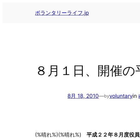
内
ボランタリーライフ.jp
容
を
ス
キ
ッ
プ
８月１日、開催の
8月 18, 2010
—
voluntary
in
by
(%晴れ%)(%晴れ%)
平成２２年８月度役員