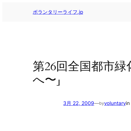
内
ボランタリーライフ.jp
容
を
ス
キ
ッ
プ
第26回全国都市
へ〜」
3月 22, 2009
—
voluntary
i
by