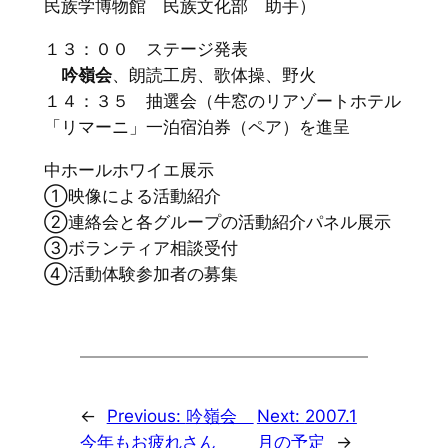
民族学博物館 民族文化部 助手）
１３：００ ステージ発表
吟嶺会
、朗読工房、歌体操、野火
１４：３５ 抽選会（牛窓のリアゾートホテル
「リマーニ」一泊宿泊券（ペア）を進呈
中ホールホワイエ展示
①映像による活動紹介
②連絡会と各グループの活動紹介パネル展示
③ボランティア相談受付
④活動体験参加者の募集
←
Previous:
吟嶺会
Next:
2007.1
今年もお疲れさん
月の予定
→