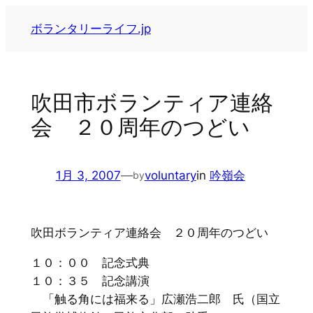
内
ボランタリーライフ.jp
容
を
ス
キ
吹田市ボランティア連絡
ッ
会 ２０周年のつどい
プ
1月 3, 2007
—
voluntary
in
吟嶺会
by
吹田ボランティア連絡会 ２０周年のつどい
１０：００ 記念式典
１０：３５ 記念講演
「触る角には福来る」広瀬浩二郎 氏（国立