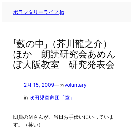
内
ボランタリーライフ.jp
容
を
ス
キ
「藪の中」（芥川龍之介）
ッ
ほか 朗読研究会あめん
プ
ぼ大阪教室 研究発表会
2月 15, 2009
—
voluntary
by
in
吹田児童劇団「童」
団員のＭさんが、当日お手伝いにいっていま
す。（笑い）