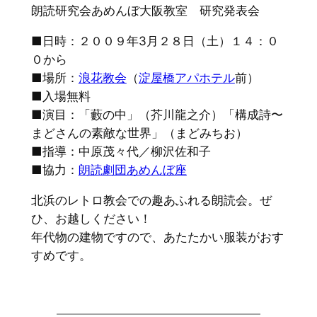
朗読研究会あめんぼ大阪教室 研究発表会
■日時：２００９年3月２８日（土）１４：０
０から
■場所：
浪花教会
（
淀屋橋アパホテル
前）
■入場無料
■演目：「藪の中」（芥川龍之介）「構成詩〜
まどさんの素敵な世界」（まどみちお）
■指導：中原茂々代／柳沢佐和子
■協力：
朗読劇団あめんぼ座
北浜のレトロ教会での趣あふれる朗読会。ぜ
ひ、お越しください！
年代物の建物ですので、あたたかい服装がおす
すめです。