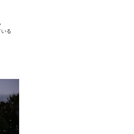
る
ている