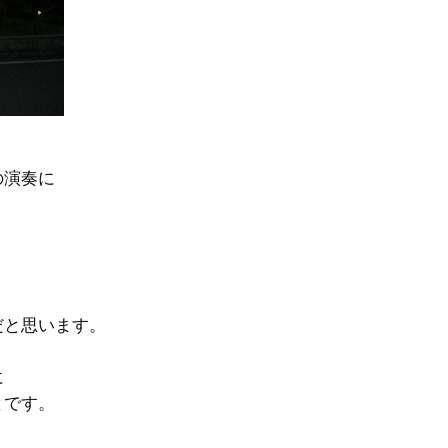
。
の演奏に
だと思います。
に
とです。
。