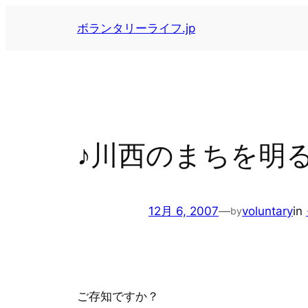
内
ボランタリーライフ.jp
容
を
ス
キ
ッ
プ
♪川西のまちを明る
12月 6, 2007
—
voluntary
in
by
ご存知ですか？