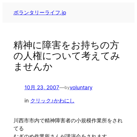
内
ボランタリーライフ.jp
容
を
ス
キ
精神に障害をお持ちの方
ッ
の人権について考えてみ
プ
ませんか
10月 23, 2007
—
voluntary
by
in
クリック♪かわにし
川西市市内で精神障害者の小規模作業所をされ
てる
むぎのめ作業所さんが講演会をされます。