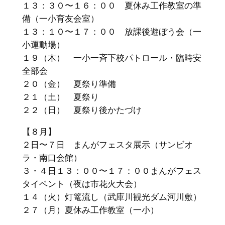
１３：３０〜１６：００ 夏休み工作教室の準
備（一小育友会室）
１３：１０〜１７：００ 放課後遊ぼう会（一
小運動場）
１９（木） 一小一斉下校パトロール・臨時安
全部会
２０（金） 夏祭り準備
２１（土） 夏祭り
２２（日） 夏祭り後かたづけ
【８月】
２日〜７日 まんがフェスタ展示（サンビオ
ラ・南口会館）
３・４日１３：００〜１７：００まんがフェス
タイベント（夜は市花火大会）
１４（火）灯篭流し（武庫川観光ダム河川敷）
２７（月）夏休み工作教室（一小）