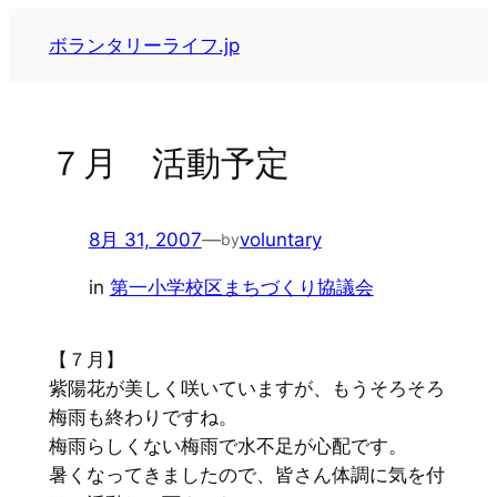
内
ボランタリーライフ.jp
容
を
ス
キ
７月 活動予定
ッ
プ
8月 31, 2007
—
voluntary
by
in
第一小学校区まちづくり協議会
【７月】
紫陽花が美しく咲いていますが、もうそろそろ
梅雨も終わりですね。
梅雨らしくない梅雨で水不足が心配です。
暑くなってきましたので、皆さん体調に気を付