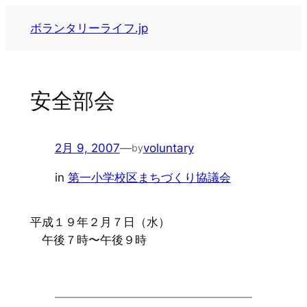
内
ボランタリーライフ.jp
容
を
ス
キ
安全部会
ッ
プ
2月 9, 2007
—
voluntary
by
in
第一小学校区まちづくり協議会
平成１９年２月７日（水）
午後７時〜午後９時