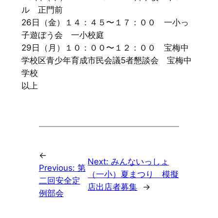
ル 正門前
26日（金）１４：４５〜１７：００ 一小っ
子遊ぼう会 一小校庭
29日（月）１０：００〜１２：００ 宝梅中
学校区青少年育成市民会議5者懇談会 宝梅中
学校
以上
←
Next:
みんないっしょ
Previous:
第
（一小）夏まつり 模擬
二回安全定
店出店者募集
→
例部会