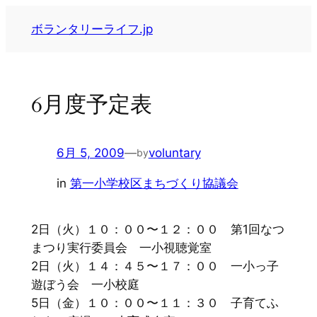
内
ボランタリーライフ.jp
容
を
ス
キ
6月度予定表
ッ
プ
6月 5, 2009
—
voluntary
by
in
第一小学校区まちづくり協議会
2日（火）１０：００〜１２：００ 第1回なつ
まつり実行委員会 一小視聴覚室
2日（火）１４：４５〜１７：００ 一小っ子
遊ぼう会 一小校庭
5日（金）１０：００〜１１：３０ 子育てふ