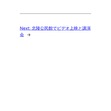
Next:
北陵公民館でビデオ上映と講演
会
→