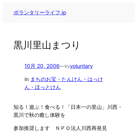
内
ボランタリーライフ.jp
容
を
ス
キ
黒川里山まつり
ッ
プ
10月 20, 2006
—
voluntary
by
in
まちのお宝・たんけん・はっけ
ん・ほっとけん
知る！遊ぶ！食べる！「日本一の里山」川西・
黒川で秋の癒し体験を
参加推奨します ＮＰＯ法人川西再発見