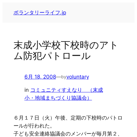
内
ボランタリーライフ.jp
容
を
ス
キ
末成小学校下校時のアト
ッ
ム防犯パトロール
プ
6月 18, 2008
—
voluntary
by
in
コミュニティすえなり （末成
小・地域まちづくり協議会）
６月１７日（火）午後、定期の下校時のパトロ
ールが行われた。
子ども安全連絡協議会のメンバーが毎月第２、