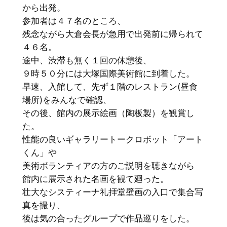
から出発。
参加者は４７名のところ、
残念ながら大倉会長が急用で出発前に帰られて
４６名。
途中、渋滞も無く１回の休憩後、
９時５０分には大塚国際美術館に到着した。
早速、入館して、先ず１階のレストラン(昼食
場所)をみんなで確認、
その後、館内の展示絵画（陶板製）を観賞し
た。
性能の良いギャラリートークロボット「アート
くん」や
美術ボランティアの方のご説明を聴きながら
館内に展示された名画を観て廻った。
壮大なシスティーナ礼拝堂壁画の入口で集合写
真を撮り、
後は気の合ったグループで作品巡りをした。