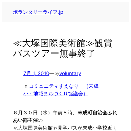
内
ボランタリーライフ.jp
容
を
ス
キ
≪大塚国際美術館≫観賞
ッ
バスツアー無事終了
プ
7月 1, 2010
—
voluntary
by
in
コミュニティすえなり （末成
小・地域まちづくり協議会）
６月３０日（水）午前８時、
末成町自治会ふれ
あい部主催
の
≪大塚国際美術館≫見学バスが末成小学校近く