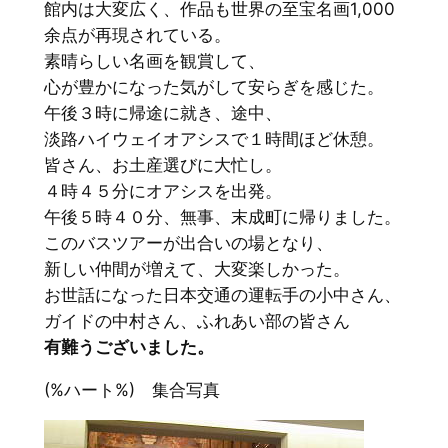
館内は大変広く、作品も世界の至宝名画1,000
余点が再現されている。
素晴らしい名画を観賞して、
心が豊かになった気がして安らぎを感じた。
午後３時に帰途に就き、途中、
淡路ハイウェイオアシスで１時間ほど休憩。
皆さん、お土産選びに大忙し。
４時４５分にオアシスを出発。
午後５時４０分、無事、末成町に帰りました。
このバスツアーが出合いの場となり、
新しい仲間が増えて、大変楽しかった。
お世話になった日本交通の運転手の小中さん、
ガイドの中村さん、ふれあい部の皆さん
有難うございました。
(%ハート%) 集合写真